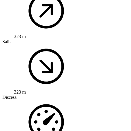
323 m
Salita
323 m
Discesa