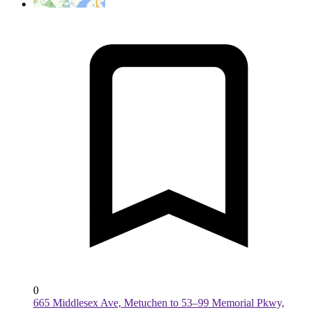
0
665 Middlesex Ave, Metuchen to 53–99 Memorial Pkwy,