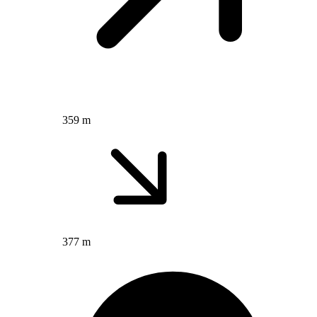
359 m
377 m