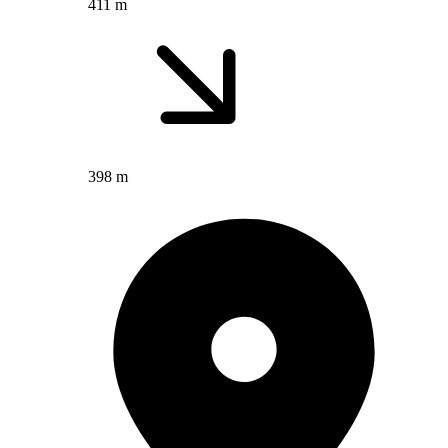
411 m
398 m