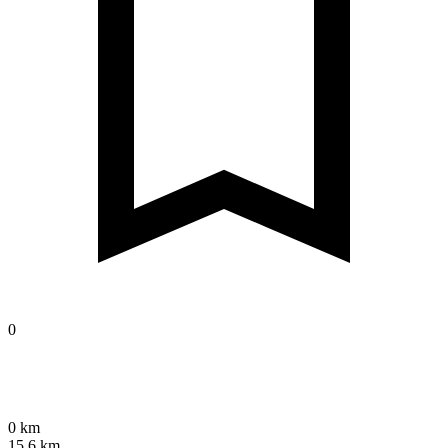
0
0 km
15,6 km