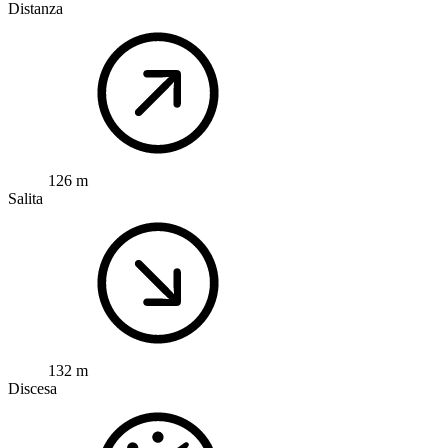
Distanza
126 m
Salita
132 m
Discesa