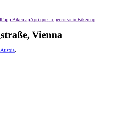
ell’app Bikemap
Apri questo percorso in Bikemap
straße, Vienna
 Austria
.