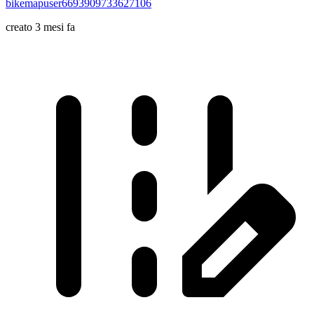
bikemapuser6693909733627106
creato 3 mesi fa