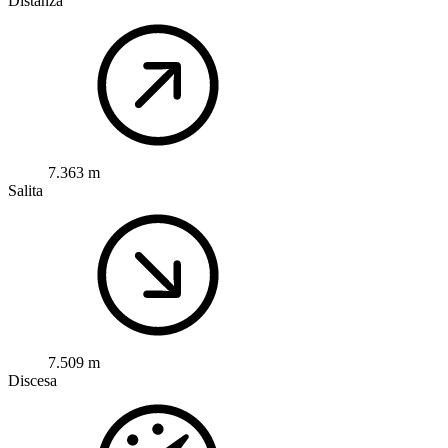
Distanza
7.363 m
Salita
7.509 m
Discesa