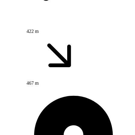
422 m
467 m