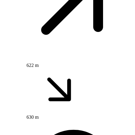
622 m
630 m