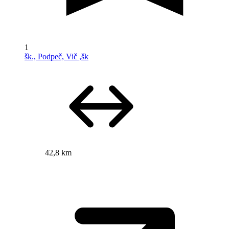
1
šk., Podpeč, Vič ,šk
42,8 km