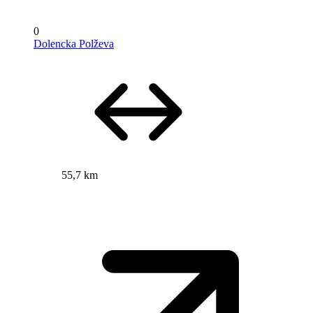
0
Dolencka Polževa
55,7 km