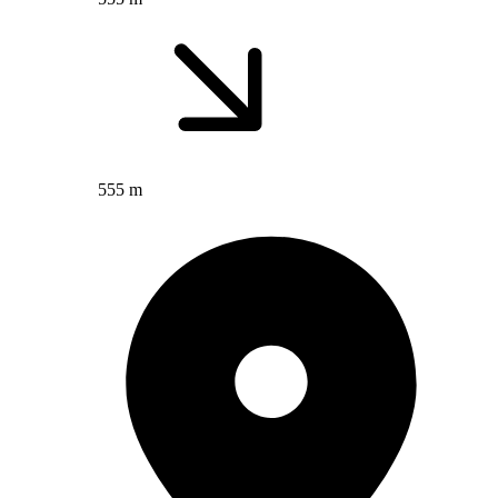
555 m