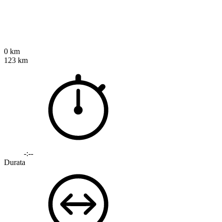
0 km
123 km
-:--
Durata