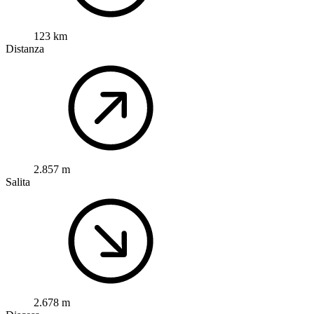
123 km
Distanza
2.857 m
Salita
2.678 m