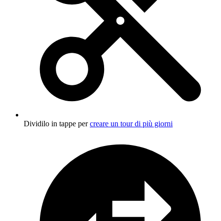
Dividilo in tappe per
creare un tour di più giorni