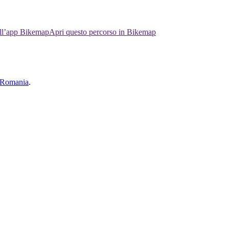
ell’app Bikemap
Apri questo percorso in Bikemap
, Romania
.