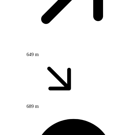
649 m
689 m