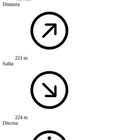
Distanza
221 m
Salita
224 m
Discesa