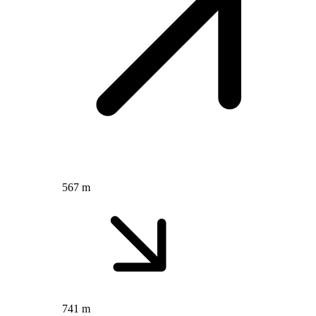
567 m
741 m