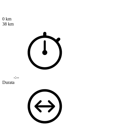
0 km
38 km
-:--
Durata