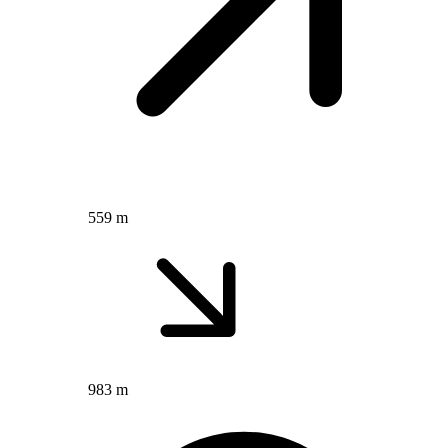
559 m
983 m