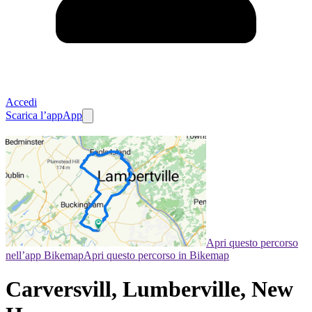
Accedi
Scarica l’app
App
Apri questo percorso
nell’app Bikemap
Apri questo percorso in Bikemap
Carversvill, Lumberville, New