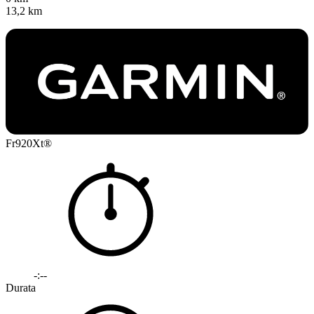
13,2 km
Fr920Xt®
-:--
Durata