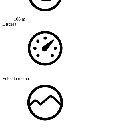
106 m
Discesa
---
Velocità media
---