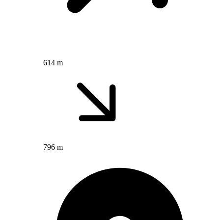
614 m
796 m