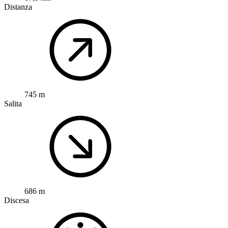
Distanza
745 m
Salita
686 m
Discesa