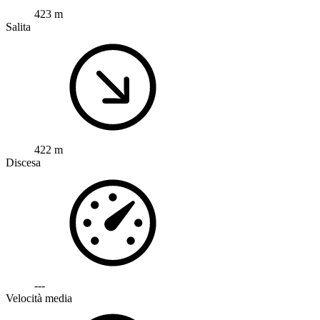
423 m
Salita
422 m
Discesa
---
Velocità media