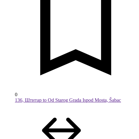
0
136, Штитар to Od Starog Grada Ispod Mosta, Šabac