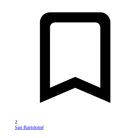
2
San Bartolomé