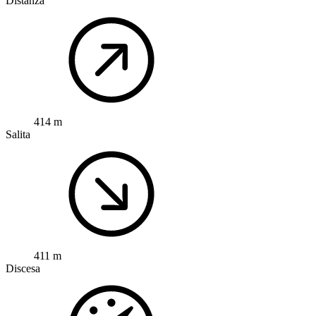
Distanza
414 m
Salita
411 m
Discesa