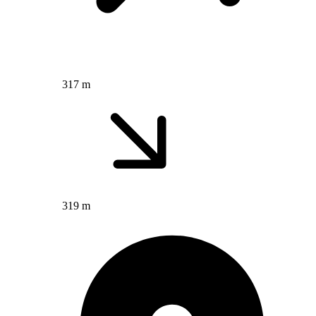
317 m
319 m