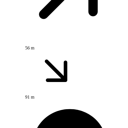
56 m
91 m