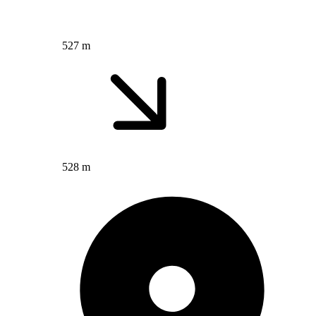
527 m
528 m