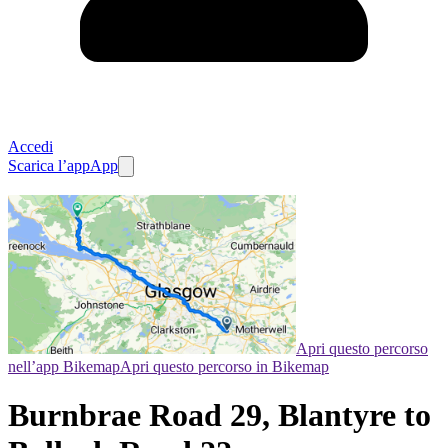
Accedi
Scarica l’app
App
Apri questo percorso
nell’app Bikemap
Apri questo percorso in Bikemap
Burnbrae Road 29, Blantyre to