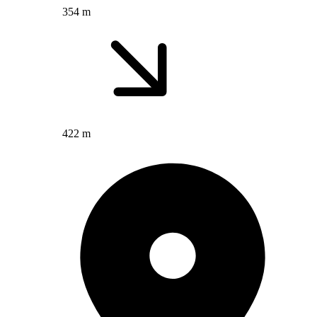
354 m
422 m