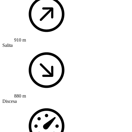
910 m
Salita
880 m
Discesa