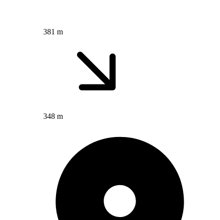
381 m
348 m