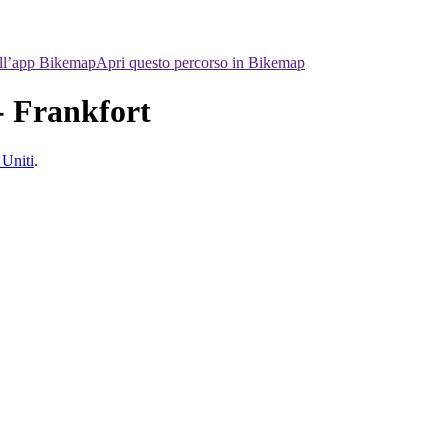
ell’app Bikemap
Apri questo percorso in Bikemap
- Frankfort
 Uniti
.