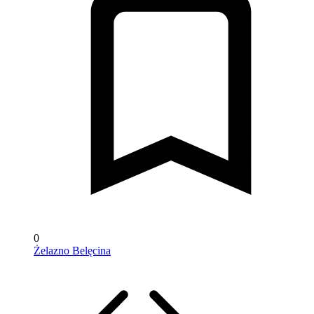
0
Żelazno Belęcina