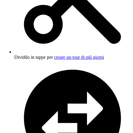
Dividilo in tappe per
creare un tour di più giorni