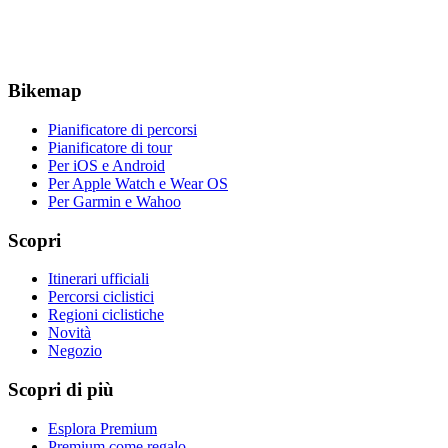
Bikemap
Pianificatore di percorsi
Pianificatore di tour
Per iOS e Android
Per Apple Watch e Wear OS
Per Garmin e Wahoo
Scopri
Itinerari ufficiali
Percorsi ciclistici
Regioni ciclistiche
Novità
Negozio
Scopri di più
Esplora Premium
Premium come regalo