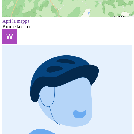
Apri la mappa
Bicicletta da città