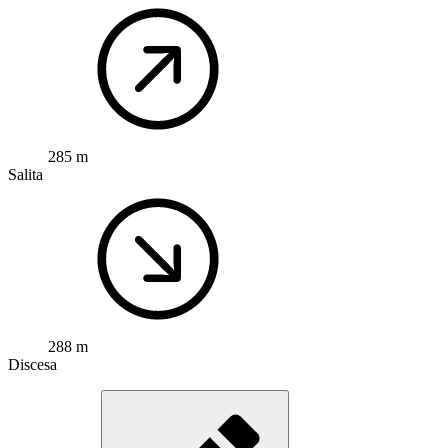
285 m
Salita
288 m
Discesa