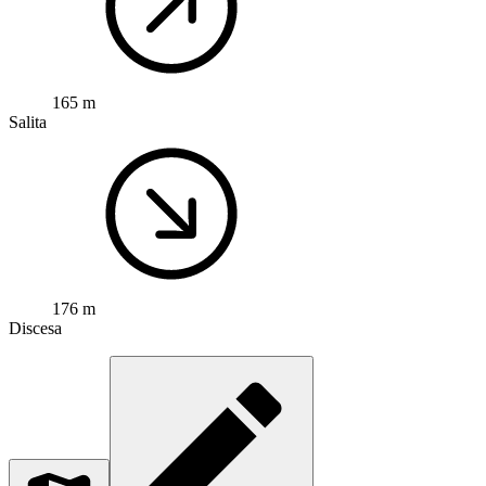
165 m
Salita
176 m
Discesa