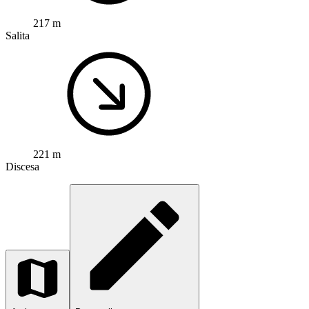
217 m
Salita
221 m
Discesa