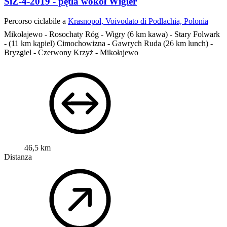
SiZ-4-2019 - pętla wokół Wigier
Percorso ciclabile a
Krasnopol, Voivodato di Podlachia, Polonia
Mikołajewo - Rosochaty Róg - Wigry (6 km kawa) - Stary Folwark
- (11 km kąpiel) Cimochowizna - Gawrych Ruda (26 km lunch) -
Bryzgiel - Czerwony Krzyż - Mikołajewo
46,5 km
Distanza