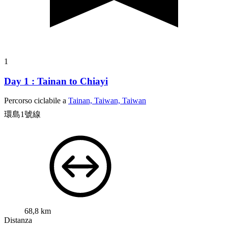
1
Day 1 : Tainan to Chiayi
Percorso ciclabile a
Tainan, Taiwan, Taiwan
環島1號線
68,8 km
Distanza