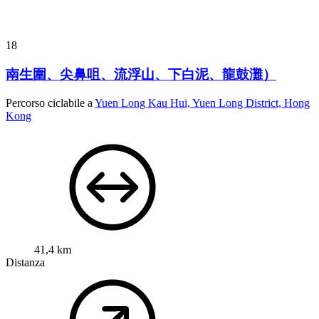
18
南生圍、尖鼻咀、流浮山、下白泥、龍鼓灘）
Percorso ciclabile a
Yuen Long Kau Hui, Yuen Long District, Hong
Kong
41,4 km
Distanza