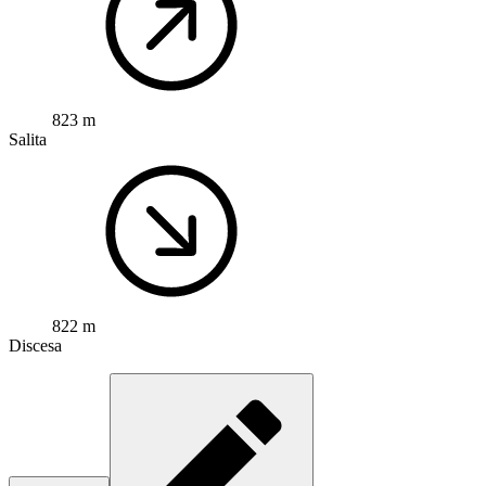
823 m
Salita
822 m
Discesa