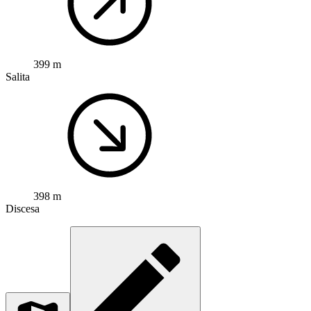
399 m
Salita
398 m
Discesa