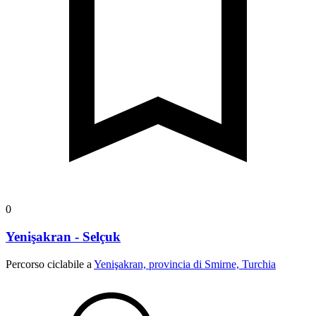
0
Yenişakran - Selçuk
Percorso ciclabile a
Yenişakran, provincia di Smirne, Turchia