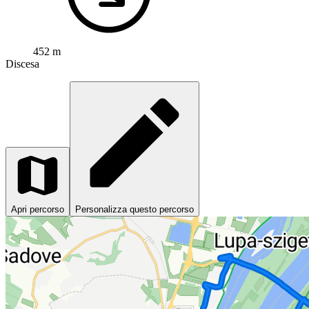
452 m
Discesa
Apri percorso
Personalizza questo percorso