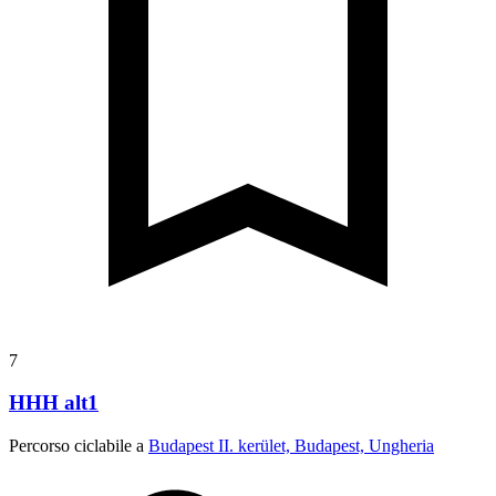
7
HHH alt1
Percorso ciclabile a
Budapest II. kerület, Budapest, Ungheria