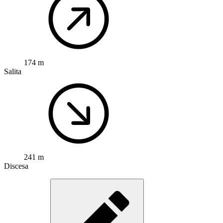
174 m
Salita
241 m
Discesa