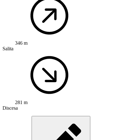
346 m
Salita
281 m
Discesa