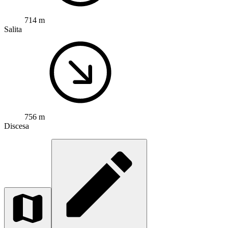
714 m
Salita
756 m
Discesa