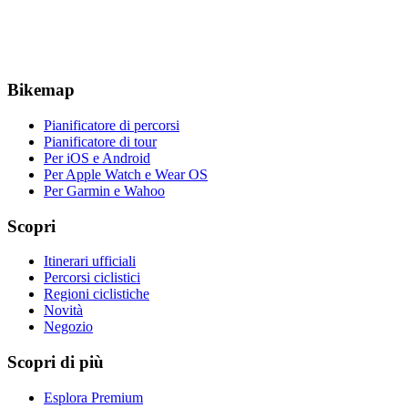
Bikemap
Pianificatore di percorsi
Pianificatore di tour
Per iOS e Android
Per Apple Watch e Wear OS
Per Garmin e Wahoo
Scopri
Itinerari ufficiali
Percorsi ciclistici
Regioni ciclistiche
Novità
Negozio
Scopri di più
Esplora Premium