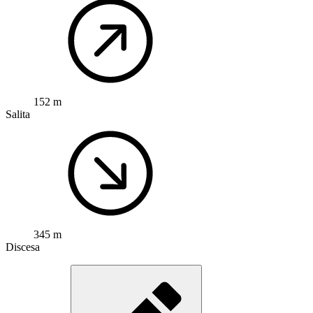
152 m
Salita
345 m
Discesa