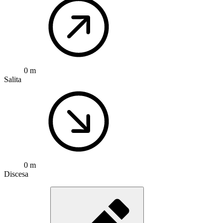
0 m
Salita
0 m
Discesa