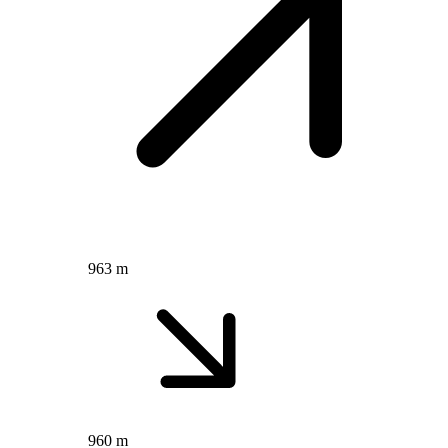
963 m
960 m