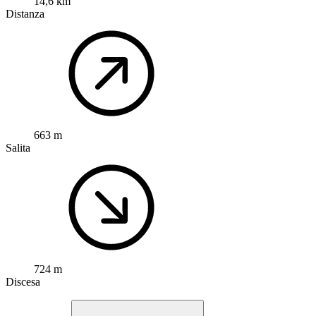
14,6 km
Distanza
663 m
Salita
724 m
Discesa