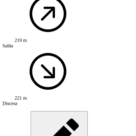
219 m
Salita
221 m
Discesa