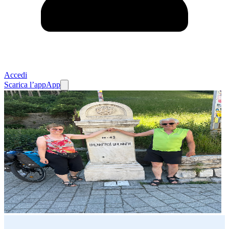
Accedi
Scarica l’app
App