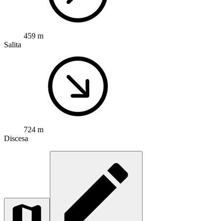
459 m
Salita
724 m
Discesa