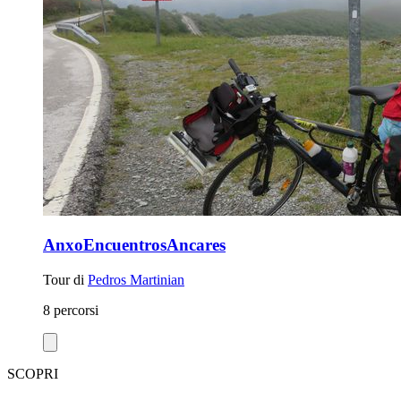
AnxoEncuentrosAncares
Tour di
Pedros Martinian
8 percorsi
SCOPRI