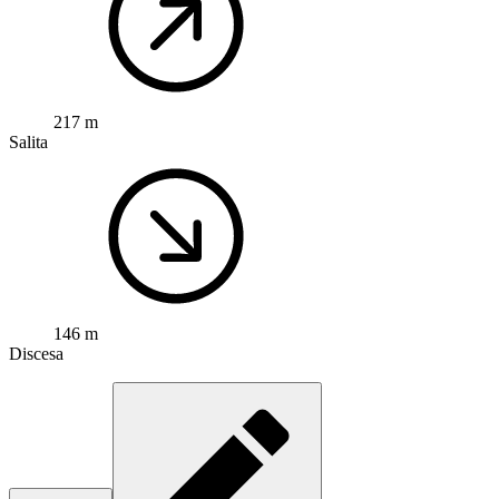
217 m
Salita
146 m
Discesa