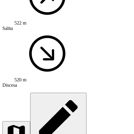
522 m
Salita
520 m
Discesa