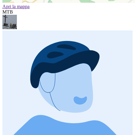
Apri la mappa
MTB