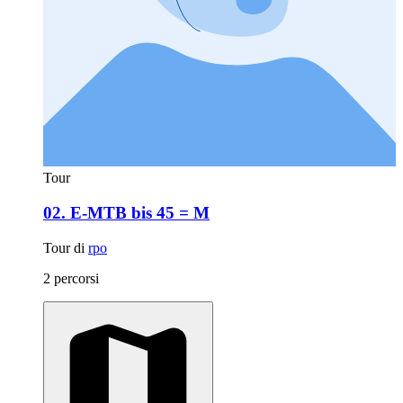
Tour
02. E-MTB bis 45 = M
Tour di
rpo
2 percorsi