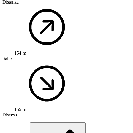
Distanza
154 m
Salita
155 m
Discesa