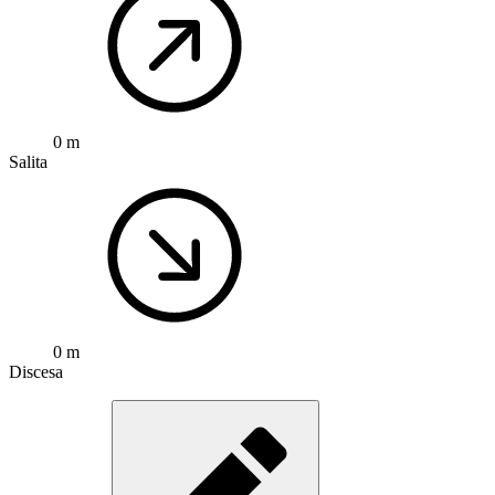
0 m
Salita
0 m
Discesa