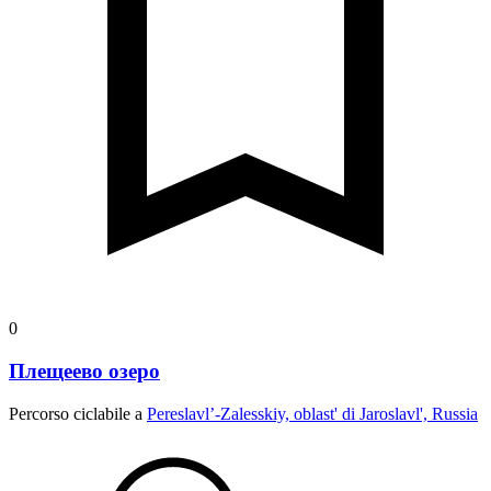
0
Плещеево озеро
Percorso ciclabile a
Pereslavl’-Zalesskiy, oblast' di Jaroslavl', Russia