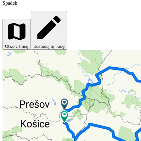
Spadek
Otwórz trasę
Dostosuj tę trasę