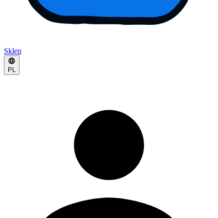
Sklep
PL