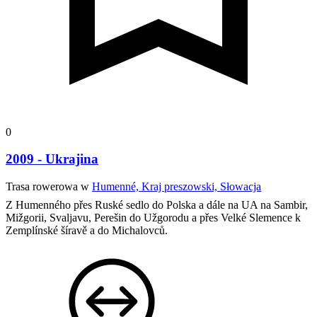
0
2009 - Ukrajina
Trasa rowerowa w
Humenné, Kraj preszowski, Słowacja
Z Humenného přes Ruské sedlo do Polska a dále na UA na Sambir,
Mižgorii, Svaljavu, Perešin do Užgorodu a přes Velké Slemence k
Zemplínské šíravě a do Michalovců.