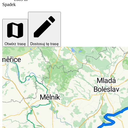
Spadek
Otwórz trasę
Dostosuj tę trasę