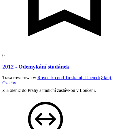
0
2012 - Odemykání studánek
Trasa rowerowa w
Rovensko pod Troskami, Liberecký kraj,
Czechy
Z Holenic do Prahy s tradiční zastávkou v Loučeni.