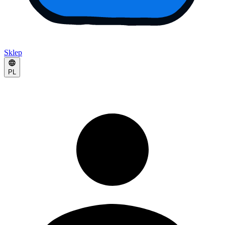
Sklep
PL