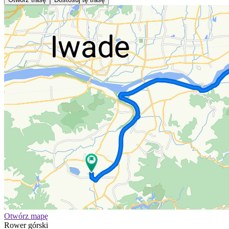
Otwórz mapę
Rower górski