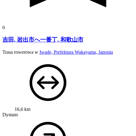
0
吉田, 岩出市へ一番丁, 和歌山市
Trasa rowerowa w
Iwade, Prefektura Wakayama, Japonia
16,6 km
Dystans