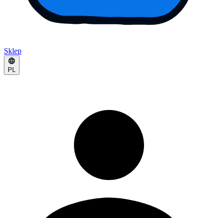
Sklep
PL