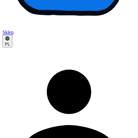
Sklep
PL