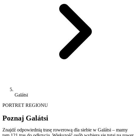
Galátsi
PORTRET REGIONU
Poznaj Galátsi
Znajdź odpowiednią trasę rowerową dla siebie w Galátsi – mamy
tam 121 tras do odkrycia. Większość osób wybiera się tutaj na rower