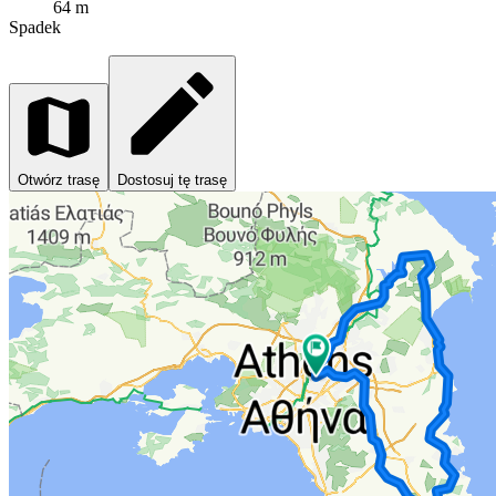
64 m
Spadek
Otwórz trasę
Dostosuj tę trasę