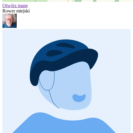
Otwórz mapę
Rower miejski