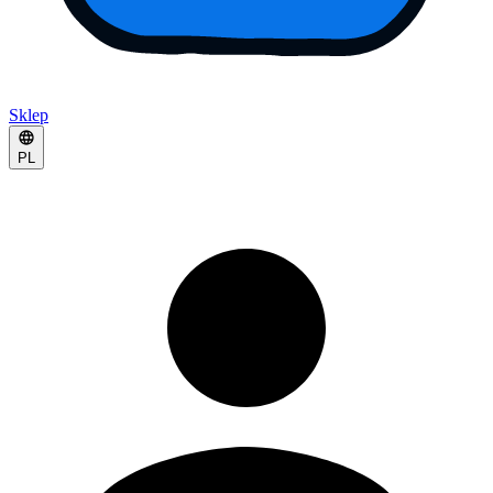
Sklep
PL