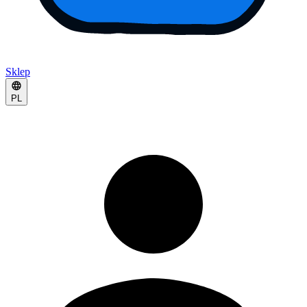
Sklep
PL