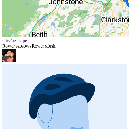
Otwórz mapę
Rower szosowy
Rower górski