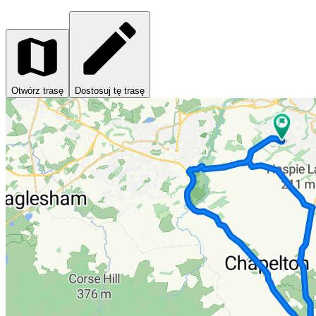
Otwórz trasę
Dostosuj tę trasę