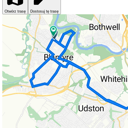
Otwórz trasę
Dostosuj tę trasę