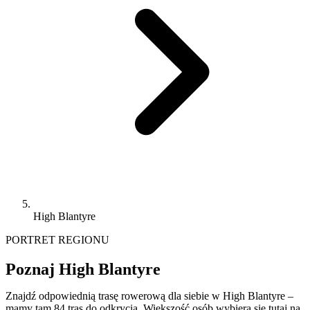
High Blantyre
PORTRET REGIONU
Poznaj High Blantyre
Znajdź odpowiednią trasę rowerową dla siebie w High Blantyre –
mamy tam 84 tras do odkrycia. Większość osób wybiera się tutaj na