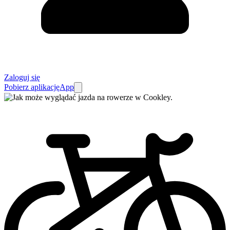
Zaloguj się
Pobierz aplikację
App