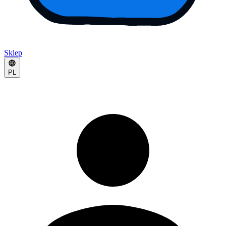
Sklep
PL