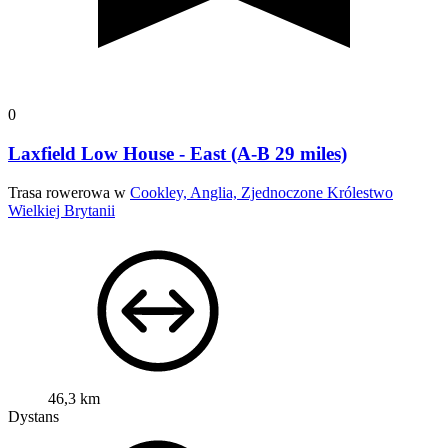
0
Laxfield Low House - East (A-B 29 miles)
Trasa rowerowa w
Cookley, Anglia, Zjednoczone Królestwo
Wielkiej Brytanii
46,3 km
Dystans