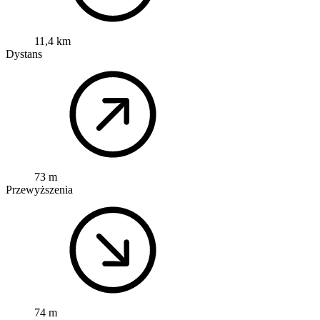
11,4 km
Dystans
73 m
Przewyższenia
74 m