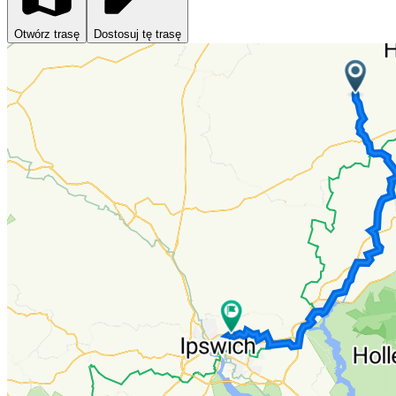
Otwórz trasę
Dostosuj tę trasę