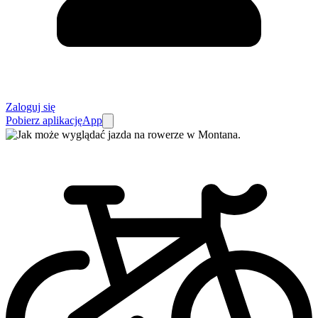
Zaloguj się
Pobierz aplikację
App