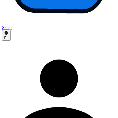
Sklep
PL