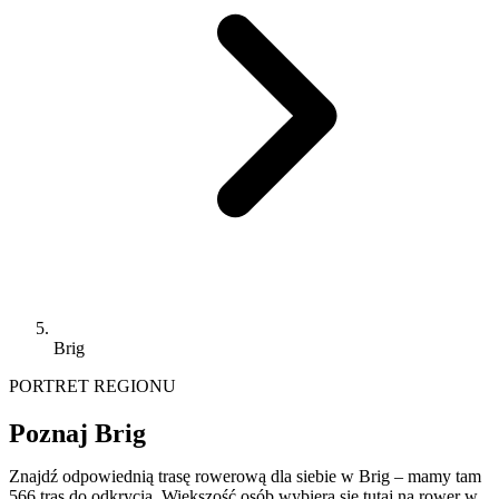
Brig
PORTRET REGIONU
Poznaj Brig
Znajdź odpowiednią trasę rowerową dla siebie w Brig – mamy tam
566 tras do odkrycia. Większość osób wybiera się tutaj na rower w