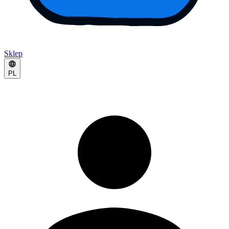
Sklep
PL