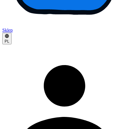
Sklep
PL